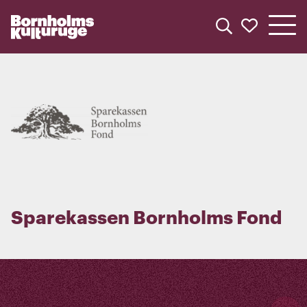
Min kult
Søg
Søg
Sparekassen Bornholms Fond