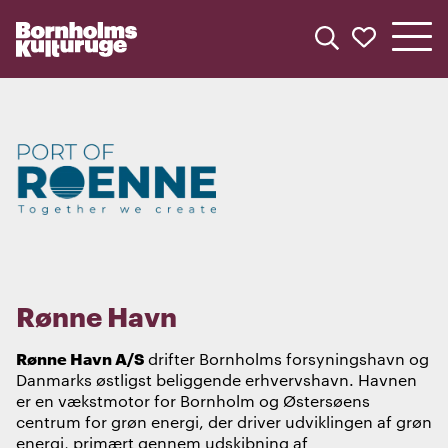
Min kult
Søg
Søg
Rønne Havn
Rønne Havn A/S
drifter Bornholms forsyningshavn og
Danmarks østligst beliggende erhvervshavn. Havnen
er en vækstmotor for Bornholm og Østersøens
centrum for grøn energi, der driver udviklingen af grøn
energi, primært gennem udskibning af