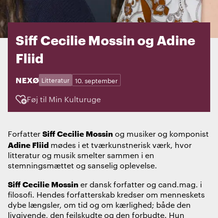
Siff Cecilie Mossin og Adine
Fliid
STED:
NEXØ
Kategorier:
Dage:
Litteratur
10. september
Føj til Min Kulturuge
Siff Cecilie Mossin
Forfatter
og musiker og komponist
Adine Fliid
mødes i et tværkunstnerisk værk, hvor
litteratur og musik smelter sammen i en
stemningsmættet og sanselig oplevelse.
Siff Cecilie Mossin
er dansk forfatter og cand.mag. i
filosofi. Hendes forfatterskab kredser om menneskets
dybe længsler, om tid og om kærlighed; både den
livgivende, den fejlskudte og den forbudte. Hun