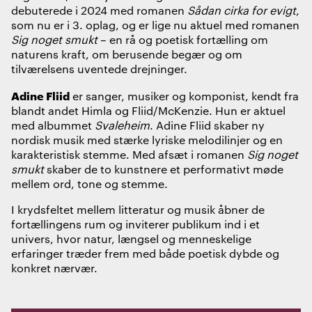
debuterede i 2024 med romanen
Sådan cirka for evigt
,
som nu er i 3. oplag, og er lige nu aktuel med romanen
Sig noget smukt
– en rå og poetisk fortælling om
naturens kraft, om berusende begær og om
tilværelsens uventede drejninger.
Adine Fliid
er sanger, musiker og komponist, kendt fra
blandt andet Himla og Fliid/McKenzie. Hun er aktuel
med albummet
Svaleheim
. Adine Fliid skaber ny
nordisk musik med stærke lyriske melodilinjer og en
karakteristisk stemme. Med afsæt i romanen
Sig noget
smukt
skaber de to kunstnere et performativt møde
mellem ord, tone og stemme.
I krydsfeltet mellem litteratur og musik åbner de
fortællingens rum og inviterer publikum ind i et
univers, hvor natur, længsel og menneskelige
erfaringer træder frem med både poetisk dybde og
konkret nærvær.