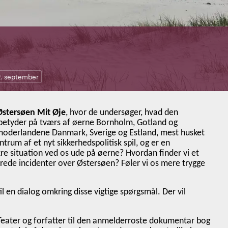
2. september
Østersøen Mit Øje
, hvor de undersøger, hvad den
 betyder på tværs af øerne Bornholm, Gotland og
f moderlandene Danmark, Sverige og Estland, mest husket
rum af et nyt sikkerhedspolitisk spil, og er en
ikre situation ved os ude på øerne? Hvordan finder vi et
terede incidenter over Østersøen? Føler vi os mere trygge
 en dialog omkring disse vigtige spørgsmål. Der vil
e Teater og forfatter til den anmelderroste dokumentar bog