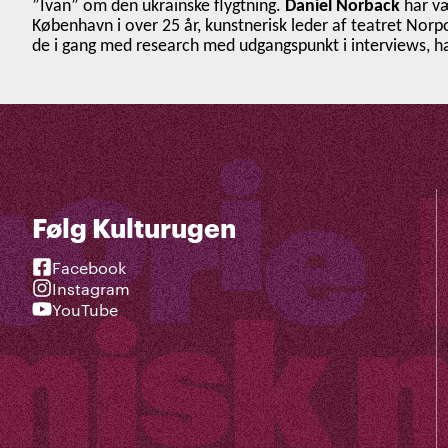
”Ivan” om den ukrainske flygtning.
Daniel Norback
har væ
København i over 25 år, kunstnerisk leder af teatret Nor
de i gang med research med udgangspunkt i interviews, ha
Følg Kulturugen
Facebook
Instagram
YouTube