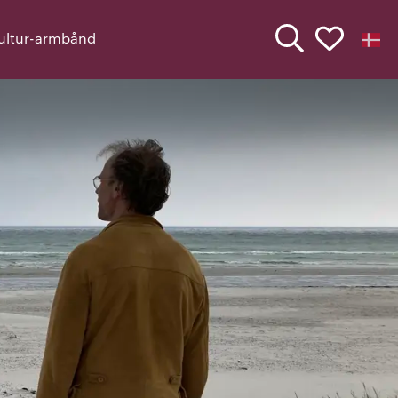
Min kul
Kultur-armbånd
dans
Søg
Søg