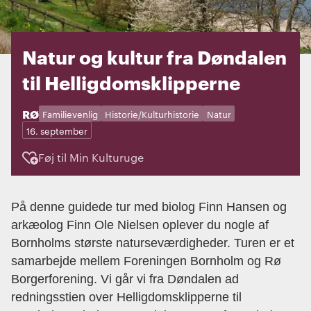
Natur og kultur fra Døndalen
til Helligdomsklipperne
STED:
RØ
Kategorier:
Dage:
Familievenlig
Historie/Kulturhistorie
Natur
16. september
Føj til Min Kulturuge
På denne guidede tur med biolog Finn Hansen og
arkæolog Finn Ole Nielsen oplever du nogle af
Bornholms største naturseværdigheder. Turen er et
samarbejde mellem Foreningen Bornholm og Rø
Borgerforening. Vi går vi fra Døndalen ad
redningsstien over Helligdomsklipperne til