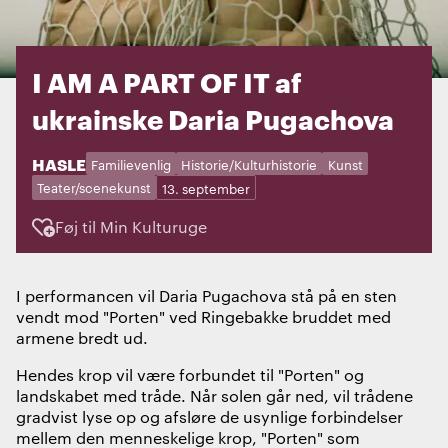
I AM A PART OF IT af
ukrainske Daria Pugachova
STED:
HASLE
Kategorier:
Dage:
Familievenlig
Historie/Kulturhistorie
Kunst
Teater/scenekunst
13. september
Føj til Min Kulturuge
I performancen vil Daria Pugachova stå på en sten
vendt mod "Porten" ved Ringebakke bruddet med
armene bredt ud.
Hendes krop vil være forbundet til "Porten" og
landskabet med tråde. Når solen går ned, vil trådene
gradvist lyse op og afsløre de usynlige forbindelser
mellem den menneskelige krop, "Porten" som