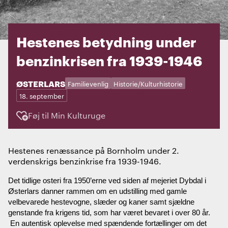
Hestenes betydning under
benzinkrisen fra 1939-1946
STED:
ØSTERLARS
Kategorier:
Dage:
Familievenlig
Historie/Kulturhistorie
18. september
Føj til Min Kulturuge
Hestenes renæssance på Bornholm under 2.
verdenskrigs benzinkrise fra 1939-1946.
Det tidlige osteri fra 1950’erne ved siden af mejeriet Dybdal i
Østerlars danner rammen om en udstilling med gamle
velbevarede hestevogne, slæder og kaner samt sjældne
genstande fra krigens tid, som har været bevaret i over 80 år.
En autentisk oplevelse med spændende fortællinger om det