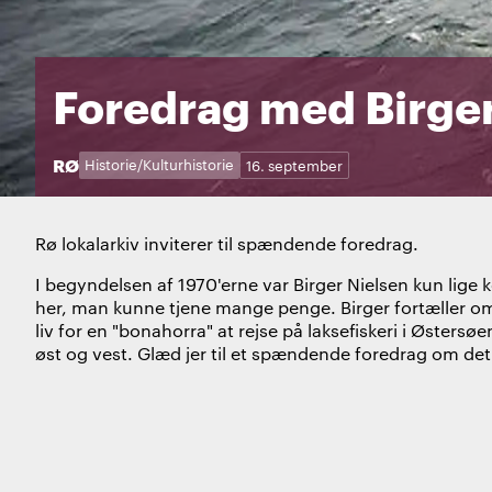
Foredrag med Birger
STED:
RØ
Kategorier:
Dage:
Historie/Kulturhistorie
16. september
Rø lokalarkiv inviterer til spændende foredrag.
I begyndelsen af 1970'erne var Birger Nielsen kun lige k
her, man kunne tjene mange penge. Birger fortæller om l
liv for en "bonahorra" at rejse på laksefiskeri i Øster
øst og vest. Glæd jer til et spændende foredrag om det 