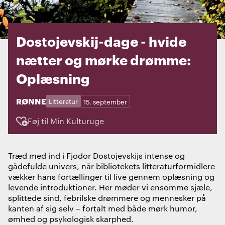
Dostojevskij-dage - hvide
nætter og mørke drømme:
Oplæsning
STED:
RØNNE
Kategorier:
Dage:
Litteratur
15. september
Føj til Min Kulturuge
Træd med ind i
Fjodor Dostojevskij
s intense og
gådefulde univers, når bibliotekets litteraturformidlere
vækker hans fortællinger til live gennem oplæsning og
levende introduktioner. Her møder vi ensomme sjæle,
splittede sind, febrilske drømmere og mennesker på
kanten af sig selv – fortalt med både mørk humor,
ømhed og psykologisk skarphed.