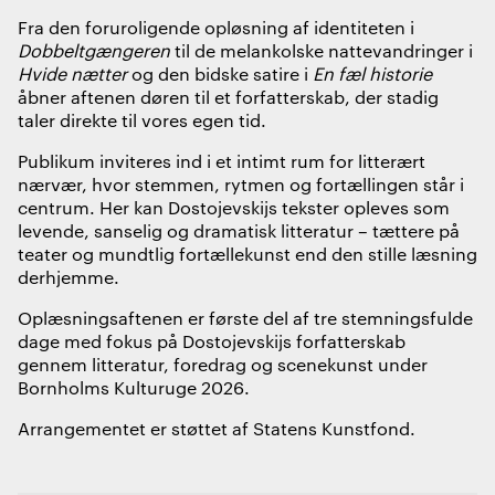
Fra den foruroligende opløsning af identiteten i
Dobbeltgængeren
til de melankolske nattevandringer i
Hvide nætter
og den bidske satire i
En fæl historie
åbner aftenen døren til et forfatterskab, der stadig
taler direkte til vores egen tid.
Publikum inviteres ind i et intimt rum for litterært
nærvær, hvor stemmen, rytmen og fortællingen står i
centrum. Her kan Dostojevskijs tekster opleves som
levende, sanselig og dramatisk litteratur – tættere på
teater og mundtlig fortællekunst end den stille læsning
derhjemme.
Oplæsningsaftenen er første del af tre stemningsfulde
dage med fokus på Dostojevskijs forfatterskab
gennem litteratur, foredrag og scenekunst under
Bornholms Kulturuge 2026
.
Arrangementet er støttet af
Statens Kunstfond
.