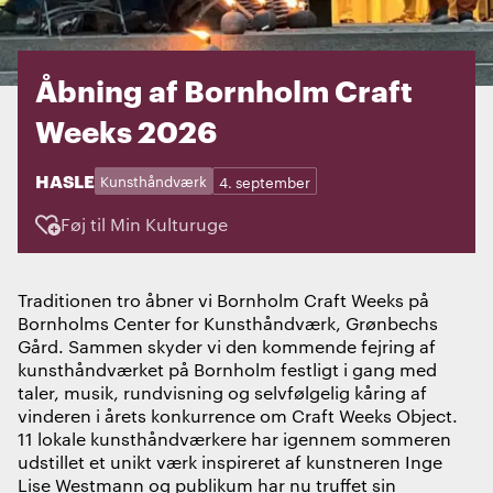
Åbning af Bornholm Craft
Weeks 2026
STED:
HASLE
Kategorier:
Dage:
Kunsthåndværk
4. september
Føj til Min Kulturuge
Traditionen tro åbner vi Bornholm Craft Weeks på
Bornholms Center for Kunsthåndværk, Grønbechs
Gård. Sammen skyder vi den kommende fejring af
kunsthåndværket på Bornholm festligt i gang med
taler, musik, rundvisning og selvfølgelig kåring af
vinderen i årets konkurrence om Craft Weeks Object.
11 lokale kunsthåndværkere har igennem sommeren
udstillet et unikt værk inspireret af kunstneren Inge
Lise Westmann og publikum har nu truffet sin